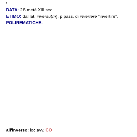
\
DATA:
2Є metà XIII sec.
ETIMO:
dal lat.
invĕrsu
(
m
), p.pass. di
invertĕre
"invertire".
POLIREMATICHE:
all'inverso
: loc.avv.
CO
————————