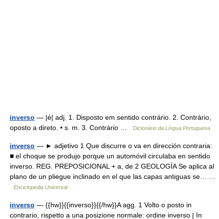
inverso
— |é| adj. 1. Disposto em sentido contrário. 2. Contrário,
oposto a direto. • s. m. 3. Contrário …
Dicionário da Língua Portuguesa
inverso
— ► adjetivo 1 Que discurre o va en dirección contraria:
■ el choque se produjo porque un automóvil circulaba en sentido
inverso. REG. PREPOSICIONAL + a, de 2 GEOLOGÍA Se aplica al
plano de un pliegue inclinado en el que las capas antiguas se… …
Enciclopedia Universal
inverso
— {{hw}}{{inverso}}{{/hw}}A agg. 1 Volto o posto in
contrario, rispetto a una posizione normale: ordine inverso | In