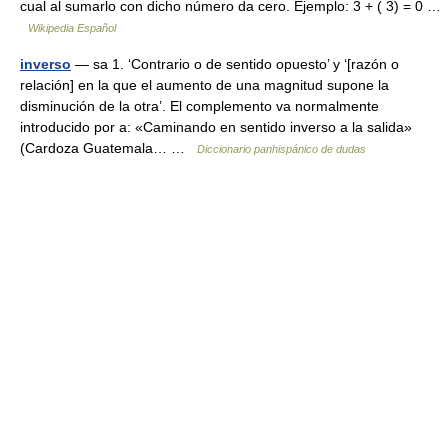
cual al sumarlo con dicho número da cero. Ejemplo: 3 + ( 3) = 0 …
Wikipedia Español
inverso
— sa 1. ‘Contrario o de sentido opuesto’ y ‘[razón o
relación] en la que el aumento de una magnitud supone la
disminución de la otra’. El complemento va normalmente
introducido por a: «Caminando en sentido inverso a la salida»
(Cardoza Guatemala… …
Diccionario panhispánico de dudas