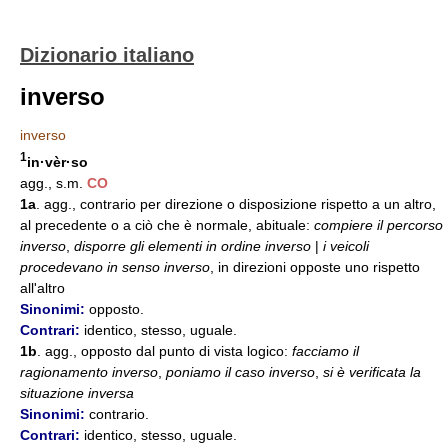
Dizionario italiano
inverso
inverso
1
in·vèr·so
agg., s.m.
CO
1a
. agg., contrario per direzione o disposizione rispetto a un altro,
al precedente o a ciò che è normale, abituale:
compiere il percorso
inverso
,
disporre gli elementi in ordine inverso
|
i veicoli
procedevano in senso inverso
, in direzioni opposte uno rispetto
all'altro
Sinonimi:
opposto.
Contrari:
identico, stesso, uguale.
1b
. agg., opposto dal punto di vista logico:
facciamo il
ragionamento inverso
,
poniamo il caso inverso
,
si è verificata la
situazione inversa
Sinonimi:
contrario.
Contrari:
identico, stesso, uguale.