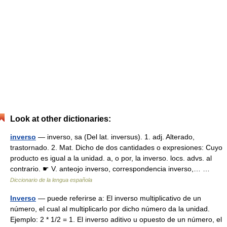
Look at other dictionaries:
inverso
— inverso, sa (Del lat. inversus). 1. adj. Alterado,
trastornado. 2. Mat. Dicho de dos cantidades o expresiones: Cuyo
producto es igual a la unidad. a, o por, la inverso. locs. advs. al
contrario. ☛ V. anteojo inverso, correspondencia inverso,… …
Diccionario de la lengua española
Inverso
— puede referirse a: El inverso multiplicativo de un
número, el cual al multiplicarlo por dicho número da la unidad.
Ejemplo: 2 * 1/2 = 1. El inverso aditivo u opuesto de un número, el