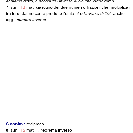
abbiamo detto
,
è accaduto l'inverso di ciò che credevamo
7
. s.m.
TS
mat. ciascuno dei due numeri o frazioni che, moltiplicati
tra loro, danno come prodotto l'unità:
2 è l'inverso di 1/2
; anche
agg.:
numero inverso
Sinonimi:
reciproco.
8
. s.m.
TS
mat. → teorema inverso