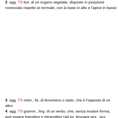
2
. agg.
TS
bot. di un organo vegetale, disposto in posizione
rovesciata rispetto al normale, con la base in alto e l'apice in basso
3
. agg.
TS
chim., fis. di fenomeno o stato, che è l'opposto di un
altro
4
. agg.
TS
gramm., ling. di un verbo, che, senza mutare forma,
può essere transitivo o intransitivo (ad es.
bruciare qcs.
,
qcs.