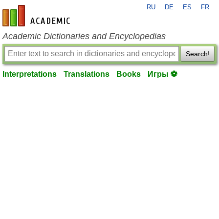
RU
DE
ES
FR
en-academic.com
Academic Dictionaries and Encyclopedias
Search!
Interpretations
Translations
Books
Игры ⚽