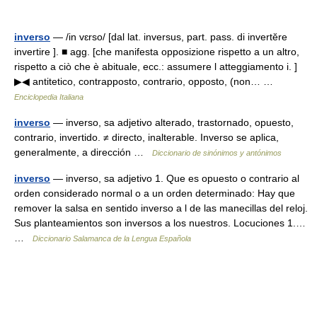
inverso
— /in vɛrso/ [dal lat. inversus, part. pass. di invertĕre
invertire ]. ■ agg. [che manifesta opposizione rispetto a un altro,
rispetto a ciò che è abituale, ecc.: assumere l atteggiamento i. ]
▶◀ antitetico, contrapposto, contrario, opposto, (non… …
Enciclopedia Italiana
inverso
— inverso, sa adjetivo alterado, trastornado, opuesto,
contrario, invertido. ≠ directo, inalterable. Inverso se aplica,
generalmente, a dirección …
Diccionario de sinónimos y antónimos
inverso
— inverso, sa adjetivo 1. Que es opuesto o contrario al
orden considerado normal o a un orden determinado: Hay que
remover la salsa en sentido inverso a l de las manecillas del reloj.
Sus planteamientos son inversos a los nuestros. Locuciones 1.…
…
Diccionario Salamanca de la Lengua Española