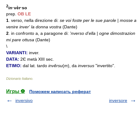
2
in·vèr·so
prep.
OB
LE
1
. verso, nella direzione di:
se voi foste per le sue parole | mosse a
venire inver' la donna vostra
(Dante)
2
. in confronto a, a paragone di:
'nverso d'ella | ogne dimostrazion
mi pare ottusa
(Dante)
\
VARIANTI:
inver.
DATA:
2Є metà XIII sec.
ETIMO:
dal lat. tardo
invĕrsu
(
m
), da
inversus
"invertito".
Dizionario Italiano
.
Игры ⚽
Поможем написать реферат
inversivo
inversore